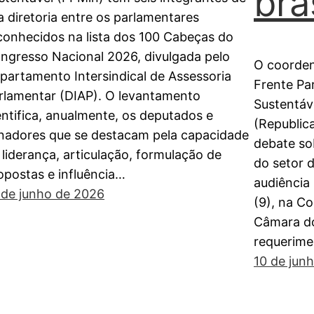
bra
a diretoria entre os parlamentares
conhecidos na lista dos 100 Cabeças do
ngresso Nacional 2026, divulgada pelo
O coorden
partamento Intersindical de Assessoria
Frente Pa
rlamentar (DIAP). O levantamento
Sustentáv
entifica, anualmente, os deputados e
(Republic
nadores que se destacam pela capacidade
debate so
 liderança, articulação, formulação de
do setor 
opostas e influência…
audiência 
 de junho de 2026
(9), na C
Câmara do
requerim
10 de jun