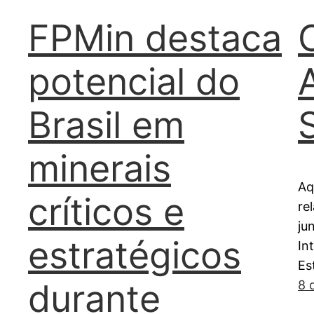
FPMin destaca
potencial do
Brasil em
minerais
Aq
críticos e
re
ju
estratégicos
In
Es
durante
8 