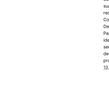
su
re
Co
De
Pa
id
se
de
pr
19