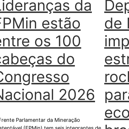
Lideranças da
Dep
FPMin estão
de 
entre os 100
imp
cabeças do
est
Congresso
roc
Nacional 2026
par
ec
Frente Parlamentar da Mineração
stentável (FPMin) tem seis integrantes de