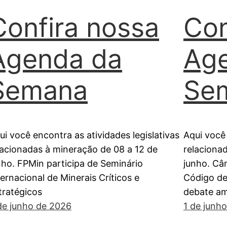
Confira nossa
Con
Agenda da
Ag
Semana
Se
ui você encontra as atividades legislativas
Aqui você 
lacionadas à mineração de 08 a 12 de
relaciona
nho. FPMin participa de Seminário
junho. Câ
ternacional de Minerais Críticos e
Código de
tratégicos
debate a
de junho de 2026
1 de junh