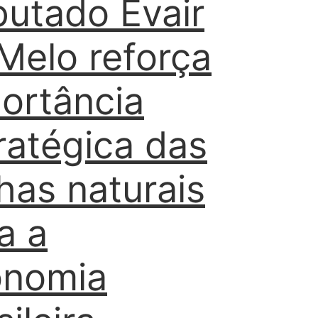
utado Evair
Melo reforça
ortância
ratégica das
has naturais
a a
onomia