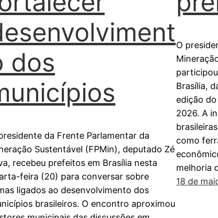
fortalecer
pre
desenvolviment
O preside
o dos
Mineração
participou
municípios
Brasília, 
edição do
2026. A i
brasileira
presidente da Frente Parlamentar da
como ferr
neração Sustentável (FPMin), deputado Zé
econômico
lva, recebeu prefeitos em Brasília nesta
melhoria 
arta-feira (20) para conversar sobre
18 de mai
mas ligados ao desenvolvimento dos
nicípios brasileiros. O encontro aproximou
stores municipais das discussões em