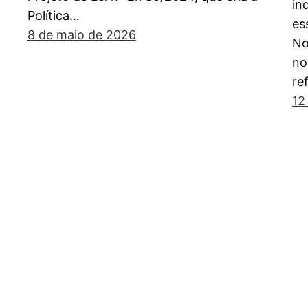
in
Política…
es
8 de maio de 2026
No
no
re
12
Mineração sustentável. Essa é a nossa frente.