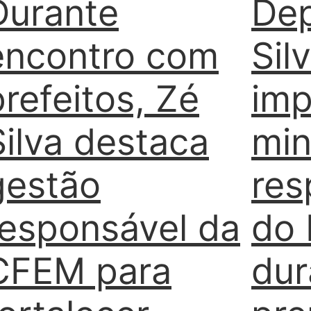
Durante
De
encontro com
Sil
prefeitos, Zé
imp
Silva destaca
min
gestão
res
responsável da
do 
CFEM para
dur