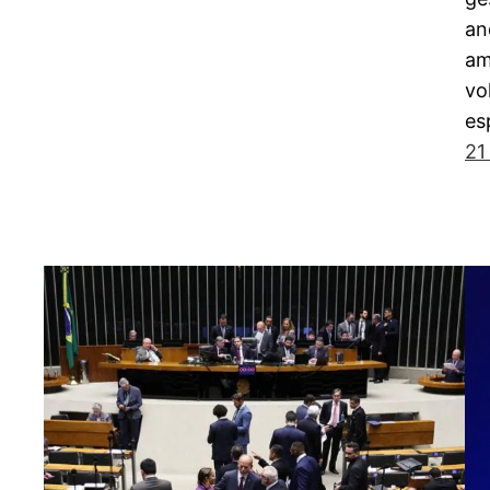
an
am
vo
es
21