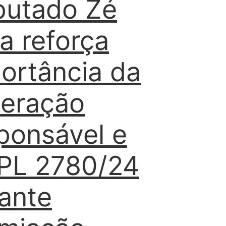
putado Zé
va reforça
ortância da
eração
ponsável e
PL 2780/24
ante