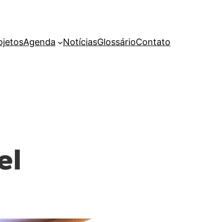
ojetos
Agenda
Notícias
Glossário
Contato
el