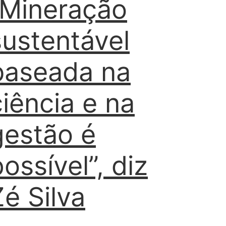
“Mineração
sustentável
baseada na
ciência e na
gestão é
ossível”, diz
Zé Silva