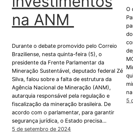
investimentos
O 
na ANM
Pa
pa
do
co
Durante o debate promovido pelo Correio
de
Braziliense, nesta quinta-feira (5), o
MG
presidente da Frente Parlamentar da
Mi
Mineração Sustentável, deputado federal Zé
qu
Silva, falou sobre a falta de estrutura da
mi
Agência Nacional de Mineração (ANM),
na
autarquia responsável pela regulação e
5 
fiscalização da mineração brasileira. De
acordo com o parlamentar, para garantir
segurança jurídica, o Estado precisa…
5 de setembro de 2024