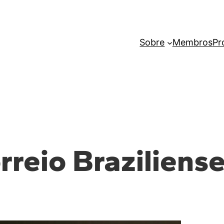
Sobre
Membros
Pr
reio Braziliens