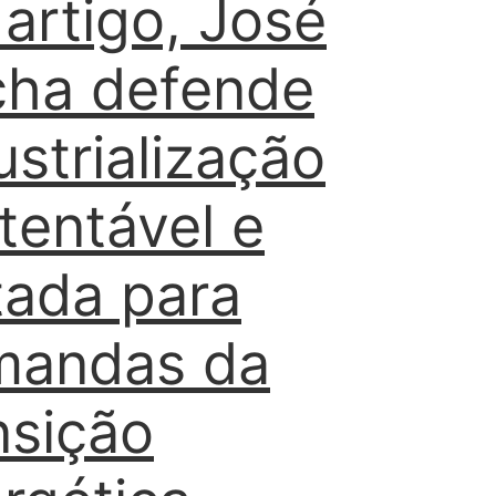
artigo, José
ha defende
ustrialização
tentável e
tada para
mandas da
nsição