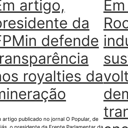
Em artigo,
Em 
presidente da
Roc
FPMin defende
ind
transparência
sus
nos royalties da
vol
mineração
de
tra
 artigo publicado no jornal O Popular, de
iás, o presidente da Frente Parlamentar da