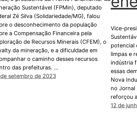
ene
neração Sustentável (FPMin), deputado
deral Zé Silva (Solidariedade/MG), falou
bre o desconhecimento da população
Vice-pres
bre a Compensação Financeira pela
Sustentáv
ploração de Recursos Minerais (CFEM), o
potencial 
yalty da mineração, e a dificuldade em
limpas e 
ompanhar o caminho desses recursos
indústria 
ntro das prefeituras. …
essas dem
 de setembro de 2023
Nova Indus
no Jornal
reforçou 
12 de jun