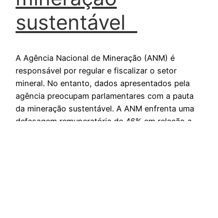
sustentável
A Agência Nacional de Mineração (ANM) é
responsável por regular e fiscalizar o setor
mineral. No entanto, dados apresentados pela
agência preocupam parlamentares com a pauta
da mineração sustentável. A ANM enfrenta uma
defasagem remuneratória de 46% em relação a
outras agências reguladoras de setores similares,
o que afeta sua capacidade de atrair e reter…
12 de julho de 2023