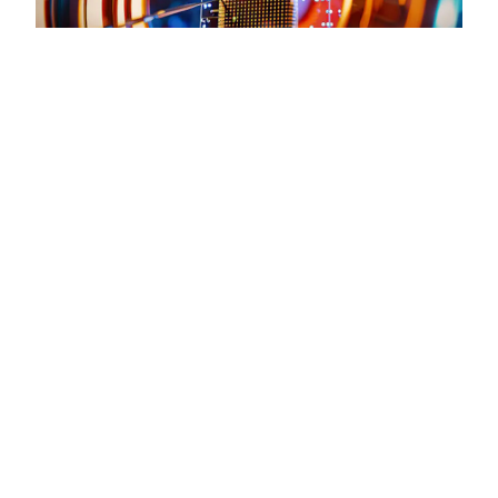
Projeto da FPMin é
destaque em
matéria especial
da Revista In The