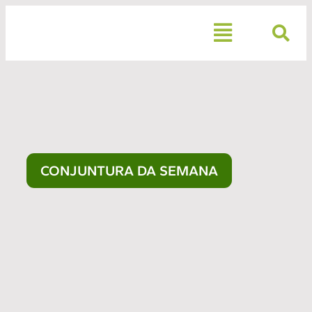
CONJUNTURA DA SEMANA
2
9
d
e
j