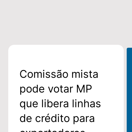
l
h
o
Comissão mista
pode votar MP
que libera linhas
de crédito para